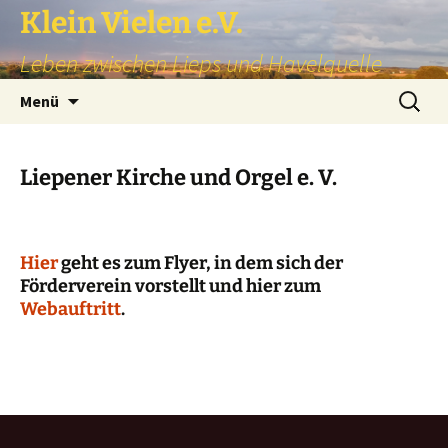
Zum
Klein Vielen e.V.
Inhalt
Leben zwischen Lieps und Havelquelle
springen
Suchen
Menü
nach:
Liepener Kirche und Orgel e. V.
Hier
geht es zum Flyer, in dem sich der
Förderverein vorstellt und hier zum
Webauftritt
.