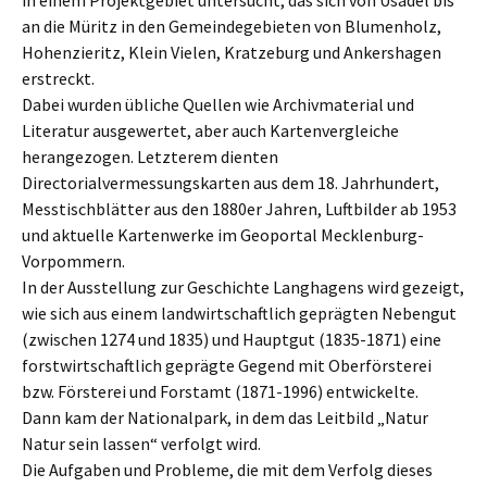
in einem Projektgebiet untersucht, das sich von Usadel bis
an die Müritz in den Gemeindegebieten von Blumenholz,
Hohenzieritz, Klein Vielen, Kratzeburg und Ankershagen
erstreckt.
Dabei wurden übliche Quellen wie Archivmaterial und
Literatur ausgewertet, aber auch Kartenvergleiche
herangezogen. Letzterem dienten
Directorialvermessungskarten aus dem 18. Jahrhundert,
Messtischblätter aus den 1880er Jahren, Luftbilder ab 1953
und aktuelle Kartenwerke im Geoportal Mecklenburg-
Vorpommern.
In der Ausstellung zur Geschichte Langhagens wird gezeigt,
wie sich aus einem landwirtschaftlich geprägten Nebengut
(zwischen 1274 und 1835) und Hauptgut (1835-1871) eine
forstwirtschaftlich geprägte Gegend mit Oberförsterei
bzw. Försterei und Forstamt (1871-1996) entwickelte.
Dann kam der Nationalpark, in dem das Leitbild „Natur
Natur sein lassen“ verfolgt wird.
Die Aufgaben und Probleme, die mit dem Verfolg dieses