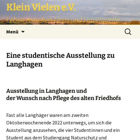
Zum
Klein Vielen e.V.
Inhalt
Leben zwischen Lieps und Havelquelle
springen
Suchen
Menü
nach:
Eine studentische Ausstellung zu
Langhagen
Ausstellung in Langhagen und
der Wunsch nach Pflege des alten Friedhofs
Fast alle Langhäger waren am zweiten
Oktoberwochenende 2022 unterwegs, um sich die
Ausstellung anzusehen, die vier Studentinnen und ein
Student aus dem Studiengang Naturschutz und