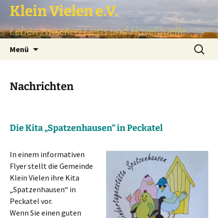
Zum
Klein Vielen e.V.
Inhalt
Leben zwischen Lieps und Havelquelle
springen
Suchen
Menü
nach:
Nachrichten
Die Kita „Spatzenhausen“ in Peckatel
In einem informativen
Flyer stellt die Gemeinde
Klein Vielen ihre Kita
„Spatzenhausen“ in
Peckatel vor.
Wenn Sie einen guten