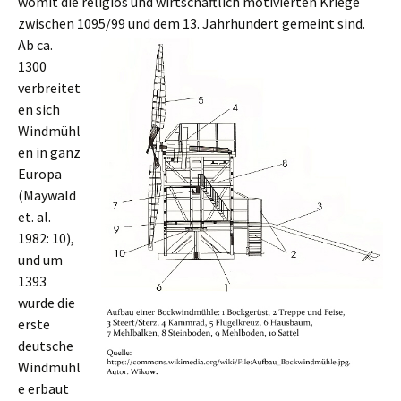
womit die religiös und wirtschaftlich motivierten Kriege
zwischen 1095/99 und dem 13. Jahrhundert gemeint sind.
Ab ca.
1300
verbreitet
en sich
Windmühl
en in ganz
Europa
(Maywald
et. al.
1982: 10),
und um
1393
wurde die
erste
deutsche
Windmühl
e erbaut