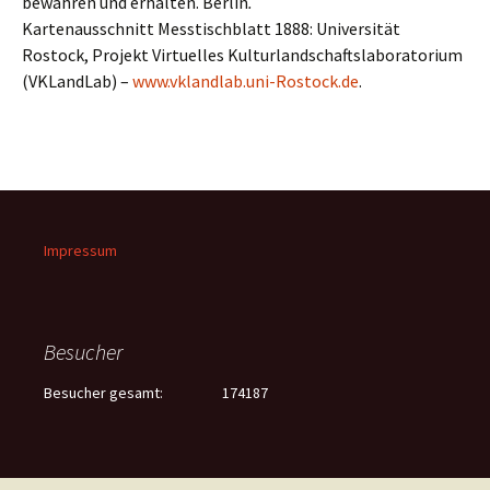
bewahren und erhalten. Berlin
.
Kartenausschnitt Messtischblatt 1888: Universität
Rostock, Projekt Virtuelles Kulturlandschaftslaboratorium
(VKLandLab) –
www.vklandlab.uni-Rostock.de
.
Impressum
Besucher
Besucher gesamt:
174187