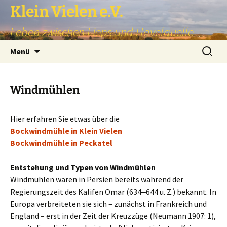
Zum
Klein Vielen e.V.
Inhalt
Leben zwischen Lieps und Havelquelle
springen
Suchen
Menü
nach:
Windmühlen
Hier erfahren Sie etwas über die
Bockwindmühle in Klein Vielen
Bockwindmühle in Peckatel
Entstehung und Typen von Windmühlen
Windmühlen waren in Persien bereits während der
Regierungszeit des Kalifen Omar (634‒644 u. Z.) bekannt. In
Europa verbreiteten sie sich – zunächst in Frankreich und
England – erst in der Zeit der Kreuzzüge (Neumann 1907: 1),