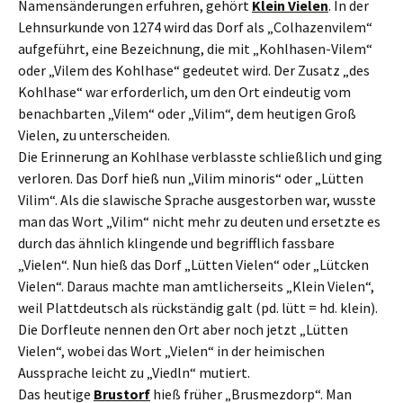
Namensänderungen erfuhren, gehört
Klein Vielen
. In der
Lehnsurkunde von 1274 wird das Dorf als „Colhazenvilem“
aufgeführt, eine Bezeichnung, die mit „Kohlhasen-Vilem“
oder „Vilem des Kohlhase“ gedeutet wird. Der Zusatz „des
Kohlhase“ war erforderlich, um den Ort eindeutig vom
benachbarten „Vilem“ oder „Vilim“, dem heutigen Groß
Vielen, zu unterscheiden.
Die Erinnerung an Kohlhase verblasste schließlich und ging
verloren. Das Dorf hieß nun „Vilim minoris“ oder „Lütten
Vilim“. Als die slawische Sprache ausgestorben war, wusste
man das Wort „Vilim“ nicht mehr zu deuten und ersetzte es
durch das ähnlich klingende und begrifflich fassbare
„Vielen“. Nun hieß das Dorf „Lütten Vielen“ oder „Lütcken
Vielen“. Daraus machte man amtlicherseits „Klein Vielen“,
weil Plattdeutsch als rückständig galt (pd. lütt = hd. klein).
Die Dorfleute nennen den Ort aber noch jetzt „Lütten
Vielen“, wobei das Wort „Vielen“ in der heimischen
Aussprache leicht zu „Viedln“ mutiert.
Das heutige
Brustorf
hieß früher „Brusmezdorp“. Man