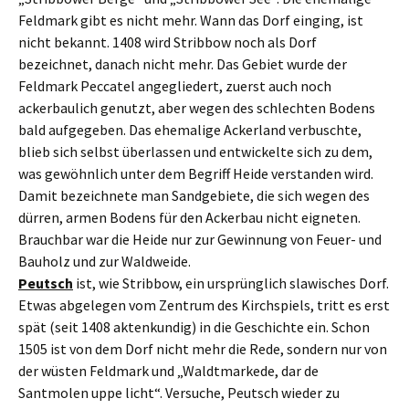
Feldmark gibt es nicht mehr. Wann das Dorf einging, ist
nicht bekannt. 1408 wird Stribbow noch als Dorf
bezeichnet, danach nicht mehr. Das Gebiet wurde der
Feldmark Peccatel angegliedert, zuerst auch noch
ackerbaulich genutzt, aber wegen des schlechten Bodens
bald aufgegeben. Das ehemalige Ackerland verbuschte,
blieb sich selbst überlassen und entwickelte sich zu dem,
was gewöhnlich unter dem Begriff Heide verstanden wird.
Damit bezeichnete man Sandgebiete, die sich wegen des
dürren, armen Bodens für den Ackerbau nicht eigneten.
Brauchbar war die Heide nur zur Gewinnung von Feuer- und
Bauholz und zur Waldweide.
Peutsch
ist, wie Stribbow, ein ursprünglich slawisches Dorf.
Etwas abgelegen vom Zentrum des Kirchspiels, tritt es erst
spät (seit 1408 aktenkundig) in die Geschichte ein. Schon
1505 ist von dem Dorf nicht mehr die Rede, sondern nur von
der wüsten Feldmark und „Waldtmarkede, dar de
Santmolen uppe licht“. Versuche, Peutsch wieder zu