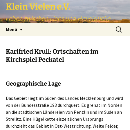
Zum
Klein Vielen e.V.
Inhalt
Leben zwischen Lieps und Havelquelle
springen
Suchen
Menü
nach:
Karlfried Krull: Ortschaften im
Kirchspiel Peckatel
Geographische
Lage
Das Gebiet liegt im Süden des Landes Mecklenburg und wird
von der Bundesstraße 193 durchquert. Es grenzt im Norden
an die städtischen Ländereien von Penzlin und im Süden an
Strelitz. Eine Hügelkette eiszeitlichen Ursprungs
durchzieht das Gebiet in Ost-Westrichtung. Weite Felder,