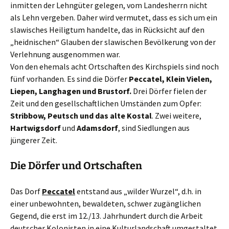
inmitten der Lehngüter gelegen, vom Landesherrn nicht
als Lehn vergeben. Daher wird vermutet, dass es sich um ein
slawisches Heiligtum handelte, das in Rücksicht auf den
„heidnischen“ Glauben der slawischen Bevölkerung von der
Verlehnung ausgenommen war.
Von den ehemals acht Ortschaften des Kirchspiels sind noch
fünf vorhanden. Es sind die Dörfer
Peccatel, Klein Vielen,
Liepen, Langhagen und Brustorf.
Drei Dörfer fielen der
Zeit und den gesellschaftlichen Umständen zum Opfer:
Stribbow, Peutsch und das alte Kostal
. Zwei weitere,
Hartwigsdorf
und
Adamsdorf
, sind Siedlungen aus
jüngerer Zeit.
Die Dörfer und Ortschaften
Das Dorf
Peccatel
entstand aus „wilder Wurzel“, d.h. in
einer unbewohnten, bewaldeten, schwer zugänglichen
Gegend, die erst im 12./13. Jahrhundert durch die Arbeit
deutscher Kolonisten in eine Kulturlandschaft umgestaltet