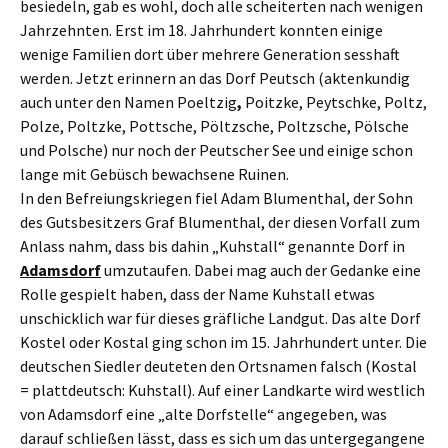
besiedeln, gab es wohl, doch alle scheiterten nach wenigen
Jahrzehnten. Erst im 18. Jahrhundert konnten einige
wenige Familien dort über mehrere Generation sesshaft
werden. Jetzt erinnern an das Dorf Peutsch (aktenkundig
auch unter den Namen Poeltzig
,
Poitzke, Peytschke, Poltz,
Polze, Poltzke, Pottsche, Pöltzsche, Poltzsche, Pölsche
und Polsche) nur noch der Peutscher See und einige schon
lange mit Gebüsch bewachsene Ruinen.
In den Befreiungskriegen fiel Adam Blumenthal, der Sohn
des Gutsbesitzers Graf Blumenthal, der diesen Vorfall zum
Anlass nahm, dass bis dahin „Kuhstall“ genannte Dorf in
Adamsdorf
umzutaufen. Dabei mag auch der Gedanke eine
Rolle gespielt haben, dass der Name Kuhstall etwas
unschicklich war für dieses gräfliche Landgut. Das alte Dorf
Kostel oder Kostal ging schon im 15. Jahrhundert unter. Die
deutschen Siedler deuteten den Ortsnamen falsch (Kostal
= plattdeutsch: Kuhstall). Auf einer Landkarte wird westlich
von Adamsdorf eine „alte Dorfstelle“ angegeben, was
darauf schließen lässt, dass es sich um das untergegangene