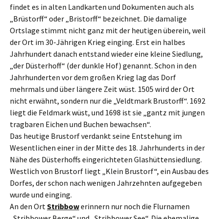
findet es in alten Landkarten und Dokumenten auch als
„Brüstorff“ oder „Bristorff“ bezeichnet. Die damalige
Ortslage stimmt nicht ganz mit der heutigen überein, weil
der Ort im 30-Jährigen Krieg einging. Erst ein halbes
Jahrhundert danach entstand wieder eine kleine Siedlung,
„der Düsterhoff“ (der dunkle Hof) genannt. Schon in den
Jahrhunderten vor dem großen Krieg lag das Dorf
mehrmals und über längere Zeit wüst. 1505 wird der Ort
nicht erwähnt, sondern nur die „Veldtmark Brustorff“. 1692
liegt die Feldmark wüst, und 1698 ist sie „gantz mit jungen
tragbaren Eichen und Buchen bewachsen“.
Das heutige Brustorf verdankt seine Entstehung im
Wesentlichen einer in der Mitte des 18. Jahrhunderts in der
Nähe des Düsterhoffs eingerichteten Glashüttensiedlung.
Westlich von Brustorf liegt „Klein Brustorf“, ein Ausbau des
Dorfes, der schon nach wenigen Jahrzehnten aufgegeben
wurde und einging.
An den Ort
Stribbow
erinnern nur noch die Flurnamen
„Stribbower Berge“ und „Stribbower See“. Die ehemalige