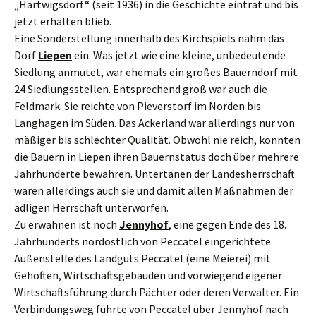
„Hartwigsdorf“ (seit 1936) in die Geschichte eintrat und bis
jetzt erhalten blieb.
Eine Sonderstellung innerhalb des Kirchspiels nahm das
Dorf
Liepen
ein. Was jetzt wie eine kleine, unbedeutende
Siedlung anmutet, war ehemals ein großes Bauerndorf mit
24 Siedlungsstellen. Entsprechend groß war auch die
Feldmark. Sie reichte von Pieverstorf im Norden bis
Langhagen im Süden. Das Ackerland war allerdings nur von
mäßiger bis schlechter Qualität. Obwohl nie reich, konnten
die Bauern in Liepen ihren Bauernstatus doch über mehrere
Jahrhunderte bewahren. Untertanen der Landesherrschaft
waren allerdings auch sie und damit allen Maßnahmen der
adligen Herrschaft unterworfen.
Zu erwähnen ist noch
Jennyhof
, eine gegen Ende des 18.
Jahrhunderts nordöstlich von Peccatel eingerichtete
Außenstelle des Landguts Peccatel (eine Meierei) mit
Gehöften, Wirtschaftsgebäuden und vorwiegend eigener
Wirtschaftsführung durch Pächter oder deren Verwalter. Ein
Verbindungsweg führte von Peccatel über Jennyhof nach