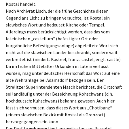
Kostal handelt.
Nach Archivrat Lisch, der die frühe Geschichte dieser
Gegend ans Licht zu bringen versuchte, ist Kostal ein
slawisches Wort und bedeutet Kirche oder Tempel.
Allerdings muss berücksichtigt werden, dass das vom
lateinischen „castellum“ (befestigter Ort oder
burgähnliche Befestigungsanlage) abgeleitete Wort sich
nicht auf die slawischen Länder beschränkt, sondern weit
verbreitet ist (niederl.: Kasteel, franz.: castel, engl.: castle).
Da im frühen Mittelalter Urkunden in Latein verfasst
wurden, mag unter deutscher Herrschaft das Wort auf eine
alte Wehranlage bei Adamsdorf bezogen sein. Der
Strelitzer Superintendenten Masch berichtet, die Ortschaft
sei landläufig unter der Bezeichnung Kohschwanz (d.h.
hochdeutsch: Kuhschwanz) bekannt gewesen. Auch hier
lässt sich vermuten, dass dieses Wort aus „Chotibanz“
(einem slawischen Bezirk mit Kostal als Grenzort)
hervorgegangen sein kann.
Das Dorf
Langhagen
liegt am weitesten von Peccatel